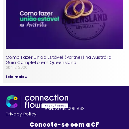
Como Fazer União Estável (Partner) na Austrália:
Guia Completo em Queensland
abril 2, 2026
Leia mais »
ABN: 81 614 006 843
Privacy Policy
Conecte-se com a CF