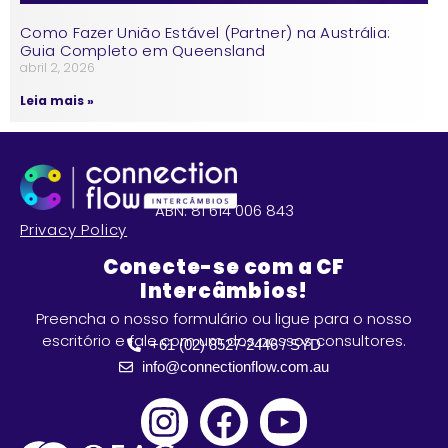
Como Fazer União Estável (Partner) na Austrália:
Guia Completo em Queensland
abril 2, 2026
Leia mais »
ABN: 81 614 006 843
Privacy Policy
Conecte-se com a CF
Intercâmbios!
Preencha o nosso formulário ou ligue para o nosso
escritório e fale com um dos nossos consultores.
+61 (02) 8527-2446 / SYD
info@connectionflow.com.au