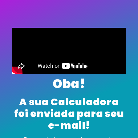
Oba!
A sua Calculadora
foi enviada para seu
e-mail!