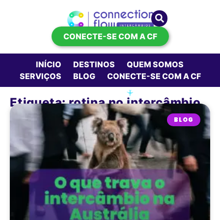
CONECTE-SE COM A CF
INÍCIO
DESTINOS
QUEM SOMOS
SERVIÇOS
BLOG
CONECTE-SE COM A CF
Etiqueta: rotina no intercâmbio
BLOG