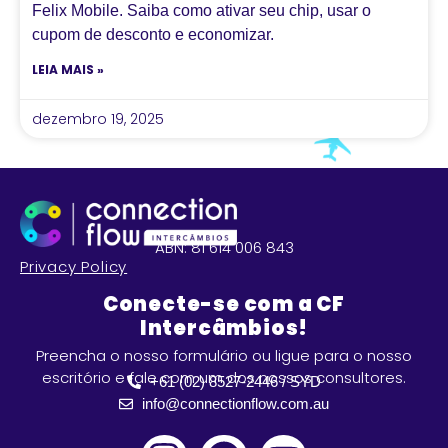
Felix Mobile. Saiba como ativar seu chip, usar o
cupom de desconto e economizar.
LEIA MAIS »
dezembro 19, 2025
ABN: 81 614 006 843
Privacy Policy
Conecte-se com a CF
Intercâmbios!
Preencha o nosso formulário ou ligue para o nosso
escritório e fale com um dos nossos consultores.
+61 (02) 8527-2446 / SYD
info@connectionflow.com.au