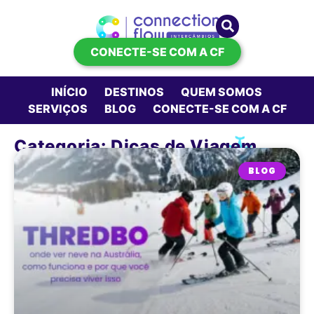
CONECTE-SE COM A CF
INÍCIO
DESTINOS
QUEM SOMOS
SERVIÇOS
BLOG
CONECTE-SE COM A CF
Categoria: Dicas de Viagem
BLOG