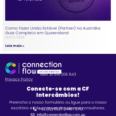
Como Fazer União Estável (Partner) na Austrália:
Guia Completo em Queensland
abril 2, 2026
Leia mais »
ABN: 81 614 006 843
Privacy Policy
Conecte-se com a CF
Intercâmbios!
Preencha o nosso formulário ou ligue para o nosso
escritório e fale com um dos nossos consultores.
+61 (02) 8527-2446 / SYD
info@connectionflow.com.au