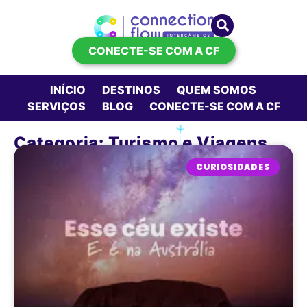
CONECTE-SE COM A CF
INÍCIO
DESTINOS
QUEM SOMOS
SERVIÇOS
BLOG
CONECTE-SE COM A CF
Categoria: Turismo e Viagens
CURIOSIDADES